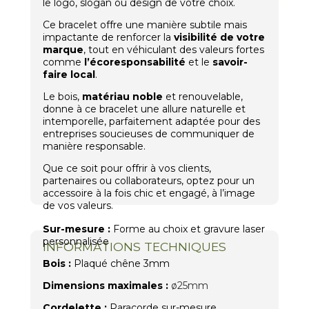
le logo, slogan ou design de votre choix.
Ce bracelet offre une manière subtile mais
impactante de renforcer la
visibilité de votre
marque
, tout en véhiculant des valeurs fortes
comme
l’écoresponsabilité
et le
savoir-
faire local
.
Le bois,
matériau noble
et renouvelable,
donne à ce bracelet une allure naturelle et
intemporelle, parfaitement adaptée pour des
entreprises soucieuses de communiquer de
manière responsable.
Que ce soit pour offrir à vos clients,
partenaires ou collaborateurs, optez pour un
accessoire à la fois chic et engagé, à l’image
de vos valeurs.
Sur-mesure :
Forme au choix et gravure laser
personnalisée
INFORMATIONS TECHNIQUES
Bois :
Plaqué chêne 3mm
Dimensions maximales :
ø25mm
Cordelette :
Paracorde sur-mesure