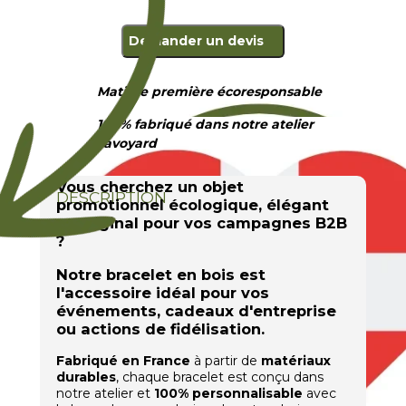
Demander un devis
Matière première écoresponsable
100% fabriqué dans notre atelier
savoyard
Vous cherchez un objet
DESCRIPTION
promotionnel écologique, élégant
et original pour vos campagnes B2B
?
Notre
bracelet en bois
est
l'accessoire idéal pour vos
événements
, cadeaux d'entreprise
ou actions de fidélisation.
Fabriqué en France
à partir de
matériaux
durables
, chaque bracelet est conçu dans
notre atelier et
100% personnalisable
avec