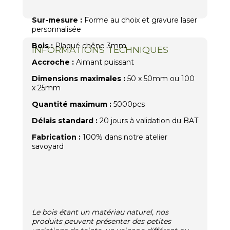
Sur-mesure :
Forme au choix et gravure laser
personnalisée
Bois :
Plaqué chêne 3mm
INFORMATIONS TECHNIQUES
Accroche :
Aimant puissant
Dimensions maximales :
50 x 50mm ou 100
x 25mm
Quantité maximum :
5000pcs
Délais standard :
20 jours à validation du BAT
Fabrication :
100% dans notre atelier
savoyard
Le bois étant un matériau naturel, nos
produits peuvent présenter des petites